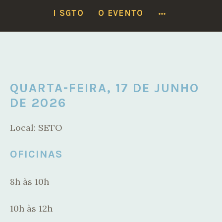
Locais do I SGTO:
17/6 — SETO
·
18 e 19/6 — Faculdade de Medicina
MORE
I SGTO
O EVENTO
Ver programação
Ir
para
conteúdo
QUARTA-FEIRA, 17 DE JUNHO
DE 2026
Local: SETO
OFICINAS
8h às 10h
10h às 12h