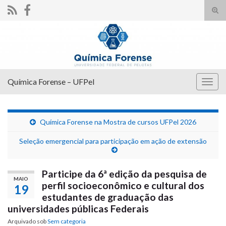
Alte
form
Search for:
de
pesq
Química Forense – UFPel
Alter
nave
Química Forense na Mostra de cursos UFPel 2026
Seleção emergencial para participação em ação de extensão
Participe da 6ª edição da pesquisa de
MAIO
perfil socioeconômico e cultural dos
19
estudantes de graduação das
universidades públicas Federais
Arquivado sob
Sem categoria