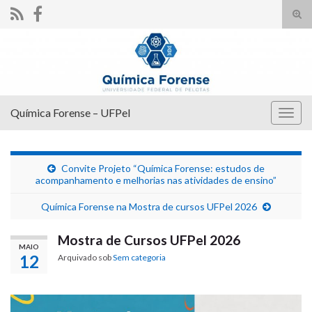
Alte
form
Search for:
de
pesq
Química Forense – UFPel
Alter
nave
Convite Projeto “Química Forense: estudos de
acompanhamento e melhorias nas atividades de ensino”
Química Forense na Mostra de cursos UFPel 2026
Mostra de Cursos UFPel 2026
MAIO
12
Arquivado sob
Sem categoria