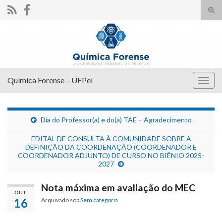
Alte
form
Search for:
de
pesq
Química Forense – UFPel
Alter
nave
Dia do Professor(a) e do(a) TAE – Agradecimento
EDITAL DE CONSULTA À COMUNIDADE SOBRE A
DEFINIÇÃO DA COORDENAÇÃO (COORDENADOR E
COORDENADOR ADJUNTO) DE CURSO NO BIÊNIO 2025-
2027
Nota máxima em avaliação do MEC
OUT
16
Arquivado sob
Sem categoria