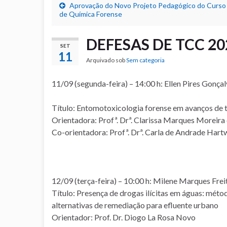
Aprovação do Novo Projeto Pedagógico do Curso
de Química Forense
DEFESAS DE TCC 20
SET
11
Arquivado sob
Sem categoria
11/09 (segunda-feira) – 14:00 h: Ellen Pires Gonça
Título: Entomotoxicologia forense em avanços de té
Orientadora: Profª. Drª. Clarissa Marques Moreira
Co-orientadora: Profª. Drª. Carla de Andrade Hart
12/09 (terça-feira) – 10:00 h: Milene Marques Frei
Título: Presença de drogas ilícitas em águas: méto
alternativas de remediação para efluente urbano
Orientador: Prof. Dr. Diogo La Rosa Novo