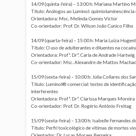
14/09 (quinta-feira) – 13:00 h: Mariana Martino M
Título: Análogos ao Luminol: quimioluminescência 
Orientadora: Msc. Melinda Gomes Victor
Co-orientador: Prof. Dr. Wilson João Cunico Filho
14/09 (quarta-feira) – 15:00 h: Maria Luiza Hugen
Título: O uso de adulterantes e diluentes na cocaín
Orientadora: Profª. Drª. Carla de Andrade Hartwig
Co-orientador: Msc. Alexandre de Mattos Macha
15/09 (sexta-feira) – 10:00 h: Júlia Collares dos Sa
Título: Luminol® comercial: testes de identificação
interferentes
Orientadora: Profª. Drª. Clarissa Marques Moreira
Co-orientador: Prof. Dr. Rogério Antônio Freitag
15/09 (sexta-feira) – 13:00 h: Isabelle Fernandes 
Título: Perfil toxicológico de vítimas de mortes vi
Orientador: Dr. Lucas Moraes Berneira