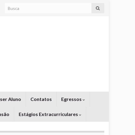
Search for:
ser Aluno
Contatos
Egressos
nsão
Estágios Extracurriculares