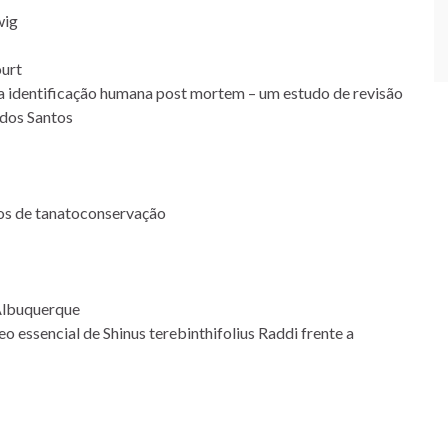
wig
ourt
ra identificação humana post mortem – um estudo de revisão
 dos Santos
sos de tanatoconservação
 Albuquerque
eo essencial de Shinus terebinthifolius Raddi frente a