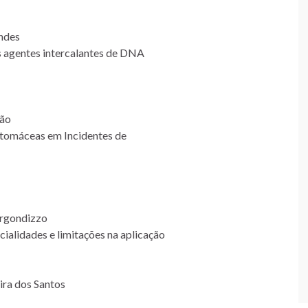
andes
 agentes intercalantes de DNA
eão
iatomáceas em Incidentes de
Argondizzo
ialidades e limitações na aplicação
ira dos Santos