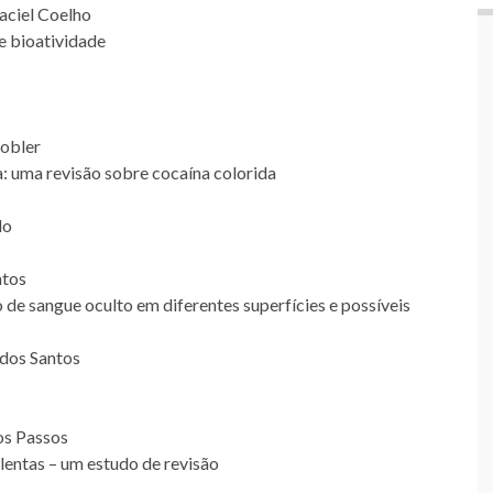
aciel Coelho
e bioatividade
tobler
a: uma revisão sobre cocaína colorida
do
ntos
 de sangue oculto em diferentes superfícies e possíveis
 dos Santos
dos Passos
olentas – um estudo de revisão