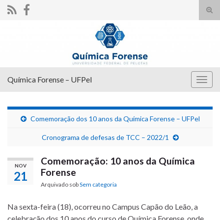
Alte
form
Search for:
de
pesq
Química Forense – UFPel
Alter
nave
Comemoração dos 10 anos da Química Forense – UFPel
Cronograma de defesas de TCC – 2022/1
Comemoração: 10 anos da Química
NOV
Forense
21
Arquivado sob
Sem categoria
Na sexta-feira (18), ocorreu no Campus Capão do Leão, a
celebração dos 10 anos do curso de Química Forense, onde