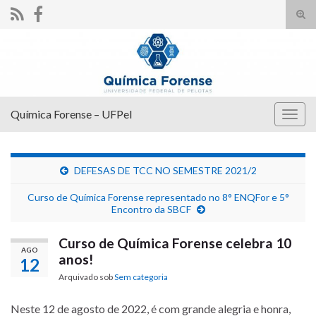
Alte
form
Search for:
de
pesq
Química Forense – UFPel
Alter
nave
DEFESAS DE TCC NO SEMESTRE 2021/2
Curso de Química Forense representado no 8° ENQFor e 5°
Encontro da SBCF
Curso de Química Forense celebra 10
AGO
anos!
12
Arquivado sob
Sem categoria
Neste 12 de agosto de 2022, é com grande alegria e honra,