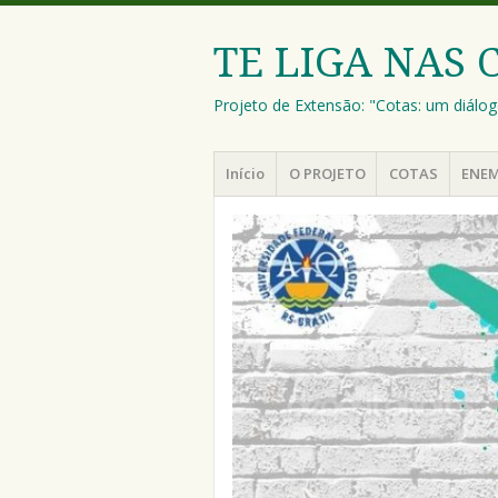
TE LIGA NAS 
Projeto de Extensão: "Cotas: um diálog
Menu
Pular
Início
O PROJETO
COTAS
ENE
para
o
conteúdo