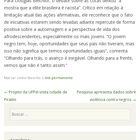
Para Douglas Belchior, o debate sobre as cotas deixou “à
mostra que a elite brasileira é racista”. Crítico em relação à
limitação atual das ações afirmativas, ele reconhece que o fato
de iniciativas estarem sendo levadas adiante repercute de forma
positiva sobre a autoimagem e a perspectiva de vida dos
afrodescendentes, especialmente os mais jovens. “O jovem
negro tem, hoje, oportunidades que seus pais não tiveram, mas
isso não significa que temos oportunidades iguais”, comenta.
“Olhando para trás, o avanço é inegável. Olhando para a frente,
vemos que não é tanto assim.”
Marcar como favorito o
link permanente
.
Navegação
←
Projeto da UFPel visita cidade de
Pesquisa apresenta dados sobre
de
Piratini
violência contra negros
→
Posts
Pesquisa