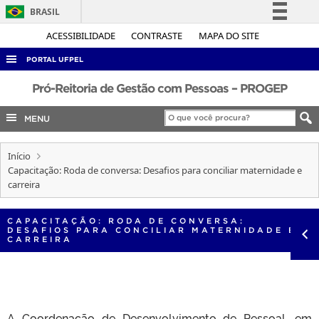
BRASIL
Simplifique!
ACESSIBILIDADE
CONTRASTE
MAPA DO SITE
Comunica BR
PORTAL UFPEL
Participe
ACESSO À INFORMAÇÃO
Pró-Reitoria de Gestão com Pessoas – PROGEP
Acesso à informação
AUDITORIA
MENU
Legislação
COBALTO
Canais
Início
CONCURSOS
Capacitação: Roda de conversa: Desafios para conciliar maternidade e
EDITAIS
carreira
INTERNACIONAL
CAPACITAÇÃO: RODA DE CONVERSA:
OUVIDORIA
DESAFIOS PARA CONCILIAR MATERNIDADE E
CARREIRA
PORTARIAS
TELEFONES
A Coordenação de Desenvolvimento de Pessoal, em