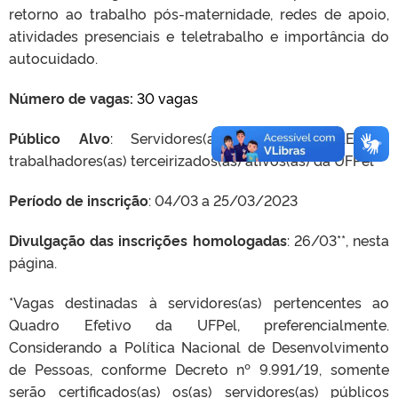
retorno ao trabalho pós-maternidade, redes de apoio,
atividades presenciais e teletrabalho e importância do
autocuidado.
Número de vagas:
30 vagas
Público Alvo
: Servidores(as) docentes, TAE’s e
trabalhadores(as) terceirizados(as) ativos(as) da UFPel**
Período de inscrição
: 04/03 a 25/03/2023
Divulgação das inscrições homologadas
: 26/03**, nesta
página.
*Vagas destinadas à servidores(as) pertencentes ao
Quadro Efetivo da UFPel, preferencialmente.
Considerando a Política Nacional de Desenvolvimento
de Pessoas, conforme Decreto nº 9.991/19, somente
serão certificados(as) os(as) servidores(as) públicos