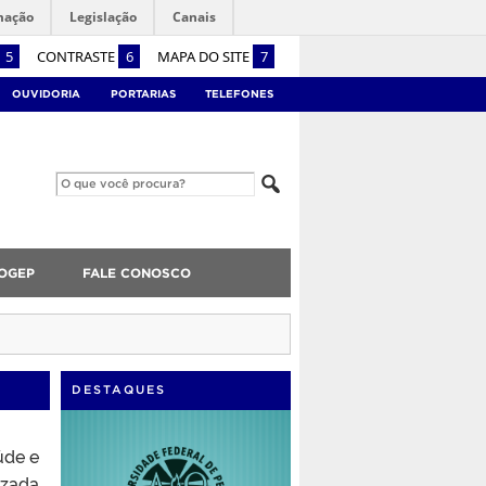
mação
Legislação
Canais
5
CONTRASTE
6
MAPA DO SITE
7
OUVIDORIA
PORTARIAS
TELEFONES
OGEP
FALE CONOSCO
DESTAQUES
úde e
izada