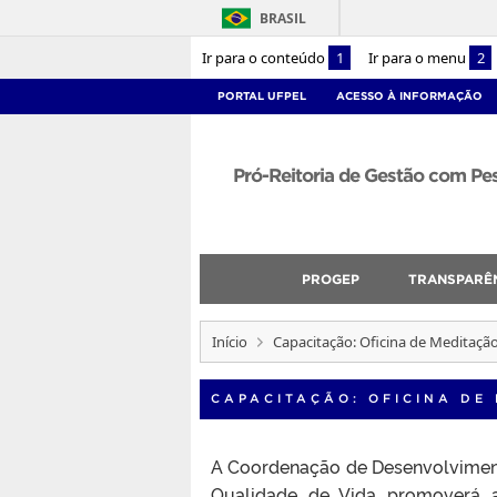
BRASIL
Ir para o conteúdo
1
Ir para o menu
2
PORTAL UFPEL
ACESSO À INFORMAÇÃO
Pró-Reitoria de Gestão com P
PROGEP
TRANSPARÊ
Início
Capacitação: Oficina de Meditaçã
CAPACITAÇÃO: OFICINA DE
A Coordenação de Desenvolvimen
Qualidade de Vida promoverá a