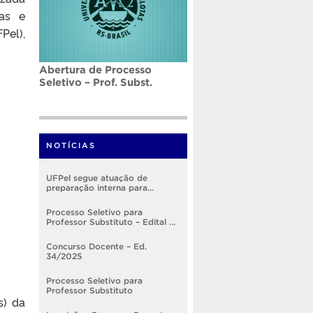
vas e
Pel),
Abertura de Processo
Seletivo – Prof. Subst.
NOTÍCIAS
UFPel segue atuação de
preparação interna para
implementação do RSC
Processo Seletivo para
Professor Substituto – Edital nº
005/2026
Concurso Docente – Ed.
34/2025
Processo Seletivo para
Professor Substituto
s) da