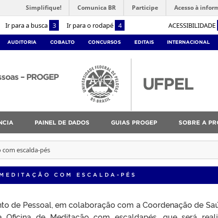
Simplifique!
Comunica BR
Participe
Acesso à infor
Ir para a busca
3
Ir para o rodapé
4
ACESSIBILIDADE
AUDITORIA
COBALTO
CONCURSOS
EDITAIS
INTERNACIONAL
essoas – PROGEP
NCIA
PAINEL DE DADOS
GUIAS PROGEP
SOBRE A PR
o com escalda-pés
 MEDITAÇÃO COM ESCALDA-PÉS
to de Pessoal, em colaboração com a Coordenação de Sa
 Oficina de Meditação com escaldapés, que será real