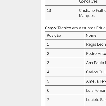
Goncalves
13
Cristiano Fialh
Marques
Cargo
: Técnico em Assuntos Educ
Posição
Nome
Posição
Nome
1
Regis Leo
2
Pedro Anto
3
Ana Paula 
4
Carlos Gui
5
Amelia Ter
6
Luis Ferna
7
Luciele Sa