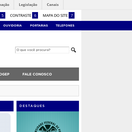
mação
Legislação
Canais
5
CONTRASTE
6
MAPA DO SITE
7
OUVIDORIA
PORTARIAS
TELEFONES
OGEP
FALE CONOSCO
DESTAQUES