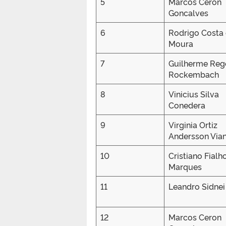
5
Marcos Ceron
Goncalves
6
Rodrigo Costa
Moura
7
Guilherme Reg
Rockembach
8
Vinicius Silva
Conedera
9
Virginia Ortiz
Andersson Via
10
Cristiano Fialh
Marques
11
Leandro Sidne
12
Marcos Ceron