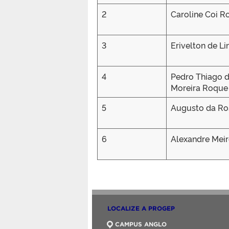
2
Caroline Coi R
3
Erivelton de L
4
Pedro Thiago 
Moreira Roque
5
Augusto da Ro
6
Alexandre Meir
LOCALIZE A PROGEP
CAMPUS ANGLO