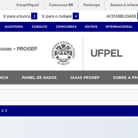
Simplifique!
Comunica BR
Participe
Acesso à infor
Ir para a busca
3
Ir para o rodapé
4
ACESSIBILIDADE
AUDITORIA
COBALTO
CONCURSOS
EDITAIS
INTERNACIONAL
essoas – PROGEP
NCIA
PAINEL DE DADOS
GUIAS PROGEP
SOBRE A PR
023