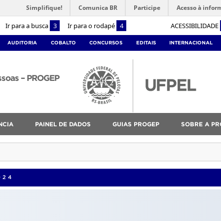
Simplifique!
Comunica BR
Participe
Acesso à infor
Ir para a busca
3
Ir para o rodapé
4
ACESSIBILIDADE
AUDITORIA
COBALTO
CONCURSOS
EDITAIS
INTERNACIONAL
essoas – PROGEP
NCIA
PAINEL DE DADOS
GUIAS PROGEP
SOBRE A PR
024