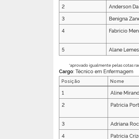
2
Anderson D
3
Benigna Zane
4
Fabricio Men
5
Alane Lemes 
*aprovado igualmente pelas cotas rac
Cargo
: Técnico em Enfermagem
Posição
Nome
Posição
Nome
1
Aline Mirand
2
Patricia Por
3
Adriana Roc
4
Patricia Cri