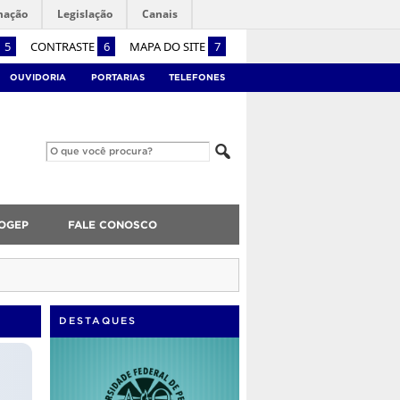
mação
Legislação
Canais
5
CONTRASTE
6
MAPA DO SITE
7
OUVIDORIA
PORTARIAS
TELEFONES
OGEP
FALE CONOSCO
DESTAQUES