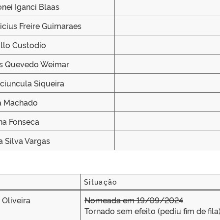
nei Iganci Blaas
icius Freire Guimaraes
illo Custodio
os Quevedo Weimar
ciuncula Siqueira
a Machado
na Fonseca
a Silva Vargas
Situação
Situação
Oliveira
Nomeada em 19/09/2024
Tornado sem efeito (pediu fim de fila