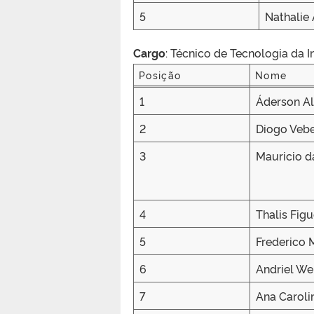
5
Nathalie
Cargo
: Técnico de Tecnologia da 
Posição
Nome
Posição
Nome
1
Áderson Al
2
Diogo Veb
3
Mauricio d
4
Thalis Figu
5
Frederico 
6
Andriel We
7
Ana Caroli