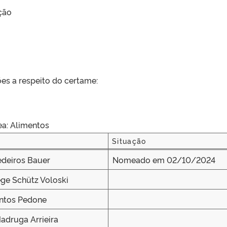
ção
es a respeito do certame:
ea: Alimentos
Situação
Situação
deiros Bauer
Nomeado em 02/10/2024
ege Schütz Voloski
antos Pedone
adruga Arrieira