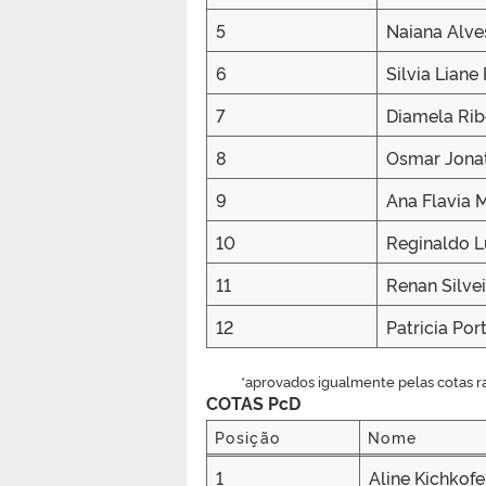
5
Naiana Alves
6
Silvia Liane
7
Diamela Rib
8
Osmar Jona
9
Ana Flavia 
10
Reginaldo L
11
Renan Silvei
12
Patricia Por
*aprovados igualmente pelas cotas ra
COTAS PcD
Posição
Nome
Posição
Nome
1
Aline Kichkofe