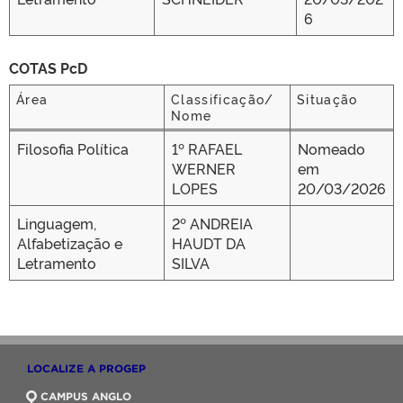
6
COTAS PcD
Área
Classificação/
Situação
Nome
Área
Classificação/
Situação
Filosofia Política
1º RAFAEL
Nomeado
Nome
WERNER
em
LOPES
20/03/2026
Linguagem,
2º ANDREIA
Alfabetização e
HAUDT DA
Letramento
SILVA
LOCALIZE A PROGEP
CAMPUS ANGLO