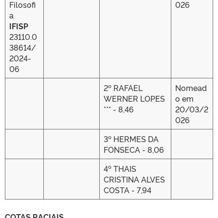
Filosofi
026
a
IFISP
23110.0
38614/
2024-
06
2º RAFAEL
Nomead
WERNER LOPES
o em
*** - 8,46
20/03/2
026
3º HERMES DA
FONSECA - 8,06
4º THAIS
CRISTINA ALVES
COSTA - 7,94
COTAS RACIAIS