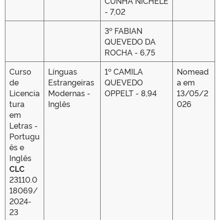
CUNHA NICHELE
- 7,02
3º FABIAN
QUEVEDO DA
ROCHA - 6,75
Curso
Línguas
1º CAMILA
Nomead
de
Estrangeiras
QUEVEDO
a em
Licencia
Modernas -
OPPELT - 8,94
13/05/2
tura
Inglês
026
em
Letras -
Portugu
ês e
Inglês
CLC
23110.0
18069/
2024-
23