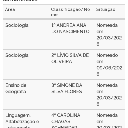
Área
Classificação/No
Situação
me
Área
Classificação/No
Situação
Sociologia
1º ANDREA ANA
Nomeada
me
DO NASCIMENTO
em
20/03/202
6
Sociologia
2º LÍVIO SILVA DE
Nomeado
OLIVEIRA
em
09/06/202
6
Ensino de
3º SIMONE DA
Nomeada
Geografia
SILVA FLORES
em
20/03/202
6
Linguagem,
4º CAROLINA
Nomeada
Alfabetização e
CHAGAS
em
Letramento
SCHNEIDER
20/03/202