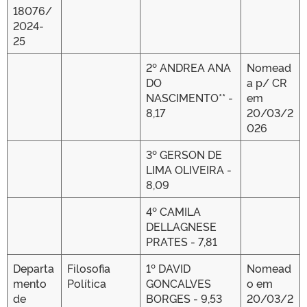
18076/
2024-
25
2º ANDREA ANA
Nomead
DO
a p/ CR
NASCIMENTO** -
em
8,17
20/03/2
026
3º GERSON DE
LIMA OLIVEIRA -
8,09
4º CAMILA
DELLAGNESE
PRATES - 7,81
Departa
Filosofia
1º DAVID
Nomead
mento
Política
GONCALVES
o em
de
BORGES - 9,53
20/03/2