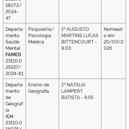
18072/
2024-
47
Departa
Psiquiatria/
1º AUGUSTO
Nomead
mento
Psicologia
MARTINS LUCAS
o em
Saúde
Médica
BITTENCOURT -
20/03/2
Mental
9,03
026
FAMED
23110.0
25527/
2024-81
Departa
Ensino de
1º NATÁLIA
mento
Geografia
LAMPERT
de
BATISTA - 9,55
Geograf
ia
I
CH
23110.0
18075/