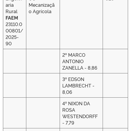
aria
Mecanizaçã
Rural
o Agrícola
FAEM
23110.0
00801/
2025-
90
2º MARCO
ANTONIO
ZANELLA - 8,86
3º EDSON
LAMBRECHT -
8,06
4º NIXON DA
ROSA
WESTENDORFF
- 7,79