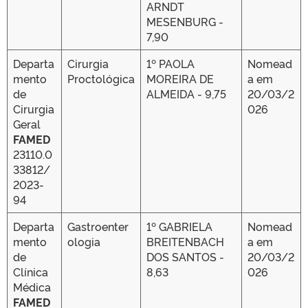
ARNDT
MESENBURG -
7,90
Departa
Cirurgia
1º PAOLA
Nomead
mento
Proctológica
MOREIRA DE
a em
de
ALMEIDA - 9,75
20/03/2
Cirurgia
026
Geral
FAMED
23110.0
33812/
2023-
94
Departa
Gastroenter
1º GABRIELA
Nomead
mento
ologia
BREITENBACH
a em
de
DOS SANTOS -
20/03/2
Clínica
8,63
026
Médica
FAMED