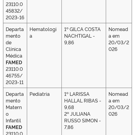
23110.0
45832/
2023-16
Departa
Hematologi
1º GILCA COSTA
Nomead
mento
a
NACHTIGAL -
a em
de
9,86
20/03/2
Clínica
026
Médica
FAMED
23110.0
46755/
2023-11
Departa
Pediatria
1º LARISSA
Nomead
mento
HALLAL RIBAS -
a em
Matern
9,68
20/03/2
o
2º JULIANA
026
Infantil
RUSSO SIMON -
FAMED
7,86
23110.0