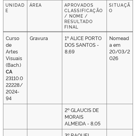
UNIDAD
ÁREA
APROVADOS
SITUAÇÃ
E
CLASSIFICAÇÃO
O
/ NOME /
RESULTADO
FINAL
UNIDAD
ÁREA
APROVADOS
SITUAÇÃ
Curso
Gravura
1º ALICE PORTO
Nomead
E
CLASSIFICAÇÃO
O
de
DOS SANTOS -
a em
/ NOME /
Artes
8,69
20/03/2
RESULTADO
FINAL
Visuais
026
(Bach.)
CA
23110.0
22228/
2024-
94
2º GLAUCIS DE
MORAIS
ALMEIDA - 8,05
3º RAQUEL