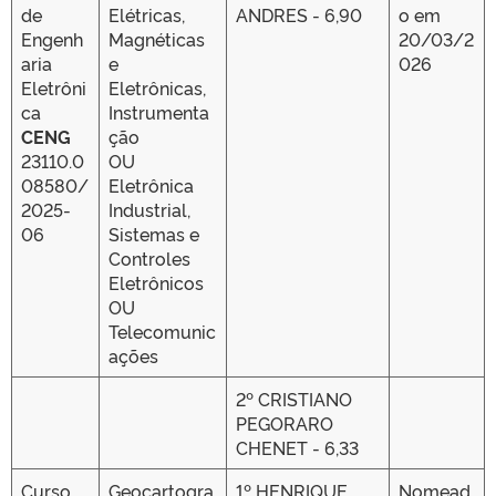
de
Elétricas,
ANDRES - 6,90
o em
Engenh
Magnéticas
20/03/2
aria
e
026
Eletrôni
Eletrônicas,
ca
Instrumenta
CENG
ção
23110.0
OU
08580/
Eletrônica
2025-
Industrial,
06
Sistemas e
Controles
Eletrônicos
OU
Telecomunic
ações
2º CRISTIANO
PEGORARO
CHENET - 6,33
Curso
Geocartogra
1º HENRIQUE
Nomead