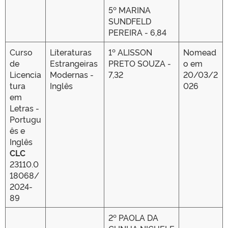
5º MARINA
SUNDFELD
PEREIRA - 6,84
Curso
Líteraturas
1º ALISSON
Nomead
de
Estrangeiras
PRETO SOUZA -
o em
Licencia
Modernas -
7,32
20/03/2
tura
Inglês
026
em
Letras -
Portugu
ês e
Inglês
CLC
23110.0
18068/
2024-
89
2º PAOLA DA