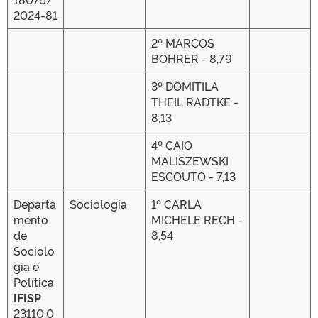
2024-81
2º MARCOS
BOHRER - 8,79
3º DOMITILA
THEIL RADTKE -
8,13
4º CAIO
MALISZEWSKI
ESCOUTO - 7,13
Departa
Sociologia
1º CARLA
mento
MICHELE RECH -
de
8,54
Sociolo
gia e
Política
IFISP
23110.0