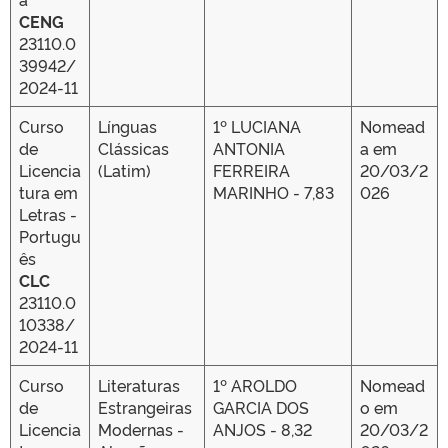
CENG
23110.0
39942/
2024-11
Curso
Línguas
1º LUCIANA
Nomead
de
Clássicas
ANTONIA
a em
Licencia
(Latim)
FERREIRA
20/03/2
tura em
MARINHO - 7,83
026
Letras -
Portugu
ês
CLC
23110.0
10338/
2024-11
Curso
Literaturas
1º AROLDO
Nomead
de
Estrangeiras
GARCIA DOS
o em
Licencia
Modernas -
ANJOS - 8,32
20/03/2