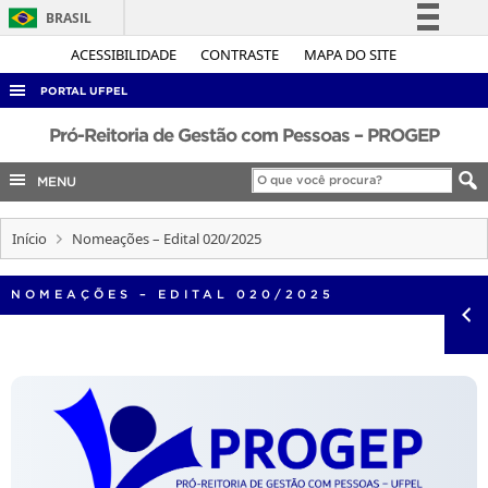
BRASIL
Simplifique!
ACESSIBILIDADE
CONTRASTE
MAPA DO SITE
Comunica BR
PORTAL UFPEL
Participe
ACESSO À INFORMAÇÃO
Pró-Reitoria de Gestão com Pessoas – PROGEP
Acesso à informação
AUDITORIA
MENU
Legislação
COBALTO
Canais
Início
Nomeações – Edital 020/2025
CONCURSOS
EDITAIS
NOMEAÇÕES – EDITAL 020/2025
INTERNACIONAL
OUVIDORIA
PORTARIAS
TELEFONES