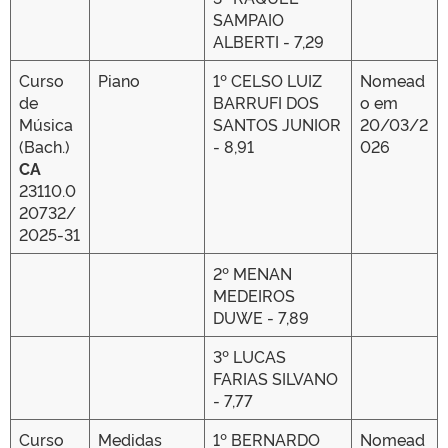
SAMPAIO
ALBERTI - 7,29
Curso
Piano
1º CELSO LUIZ
Nomead
de
BARRUFI DOS
o em
Música
SANTOS JUNIOR
20/03/2
(Bach.)
- 8,91
026
CA
23110.0
20732/
2025-31
2º MENAN
MEDEIROS
DUWE - 7,89
3º LUCAS
FARIAS SILVANO
- 7,77
Curso
Medidas
1º BERNARDO
Nomead