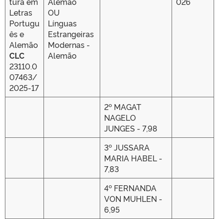
tura em
Alemão
026
Letras
OU
Portugu
Línguas
ês e
Estrangeiras
Alemão
Modernas -
CLC
Alemão
23110.0
07463/
2025-17
2º MAGAT
NAGELO
JUNGES - 7,98
3º JUSSARA
MARIA HABEL -
7,83
4º FERNANDA
VON MUHLEN -
6,95