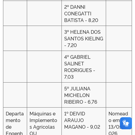
2º DANNI
CONEGATTI
BATISTA - 8,20
3º HELENA DOS
SANTOS KIELING
- 7,20
4º GABRIEL
SALINET
RODRIGUES -
7,03
5º JULIANA
MICHELON
RIBEIRO - 6,76
Departa
Máquinas e
1º DEIVID
Nomead
mento
Implemento
ARAUJO
o em
de
s Agrícolas
MAGANO - 9,02
13/05/2
Engenh
OU
026