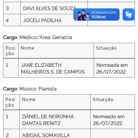
3
DAVI ALVES DE SOUZA
4
JOCELI PADILHA
Cargo
: Médico/Área: Geriatria
Posi
Nome
Situação
ção
Posi
Nome
Situação
1
JANE ELIZABETH
Nomeada em
ção
MALHEIROS S. DE CAMPOS
26/07/2022
Cargo
: Músico: Pianista
Posi
Nome
Situação
ção
Posi
Nome
Situação
1
DANIEL DE NORONHA
Nomeado em
ção
DANTAS BENITZ
26/07/2022
2
ABIGAIL SOMAVILLA