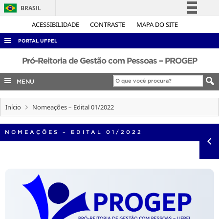
BRASIL
Simplifique!
ACESSIBILIDADE
CONTRASTE
MAPA DO SITE
Comunica BR
PORTAL UFPEL
Participe
ACESSO À INFORMAÇÃO
Pró-Reitoria de Gestão com Pessoas – PROGEP
Acesso à informação
AUDITORIA
MENU
Legislação
COBALTO
Canais
Início
Nomeações – Edital 01/2022
CONCURSOS
EDITAIS
NOMEAÇÕES – EDITAL 01/2022
INTERNACIONAL
OUVIDORIA
PORTARIAS
TELEFONES