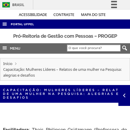
BRASIL
Simplifique!
ACESSIBILIDADE
CONTRASTE
MAPA DO SITE
Comunica BR
PORTAL UFPEL
Participe
ACESSO À INFORMAÇÃO
Pró-Reitoria de Gestão com Pessoas – PROGEP
Acesso à informação
AUDITORIA
MENU
Legislação
COBALTO
Canais
Início
CONCURSOS
Capacitação: Mulheres Líderes – Relatos de uma mulher na Pesquisa:
EDITAIS
alegrias e desafios
INTERNACIONAL
CAPACITAÇÃO: MULHERES LÍDERES – RELATOS
OUVIDORIA
DE UMA MULHER NA PESQUISA: ALEGRIAS E
DESAFIOS
PORTARIAS
TELEFONES
Facilitadora
: Thaís Philipsen Grützmann (Professora do