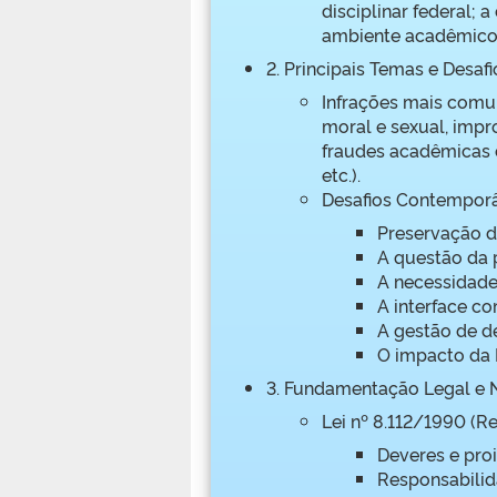
disciplinar federal; 
ambiente acadêmico
2. Principais Temas e Desaf
Infrações mais comu
moral e sexual, impr
fraudes acadêmicas c
etc.).
Desafios Contempor
Preservação d
A questão da 
A necessidade
A interface co
A gestão de d
O impacto da
3. Fundamentação Legal e 
Lei nº 8.112/1990 (R
Deveres e proi
Responsabilida