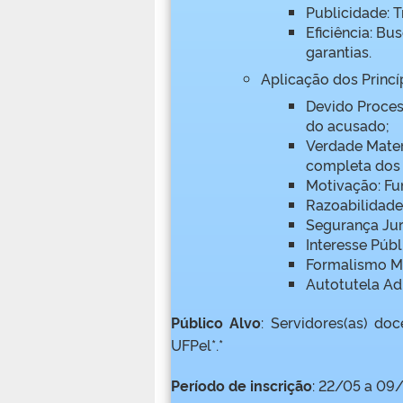
Publicidade: T
Eficiência: Bu
garantias.
Aplicação dos Princíp
Devido Proces
do acusado;
Verdade Mater
completa dos 
Motivação: Fu
Razoabilidade
Segurança Jurí
Interesse Públ
Formalismo Mo
Autotutela Adm
Público Alvo
: Servidores(as) doc
UFPel*.*
Período de inscrição
: 22/05 a 09