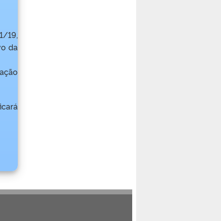
1/19,
vo da
mação
icará