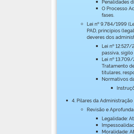
Penalidades di
O Processo Adm
fases.
Lei nº 9.784/1999 (L
PAD, princípios (legal
deveres dos adminis
Lei nº 12.527/
passiva, sigil
Lei nº 13.709/
Tratamento de
titulares, res
Normativos d
Instruç
4. Pilares da Administração
Revisão e Aprofundam
Legalidade: At
Impessoalidad
Moralidade: At