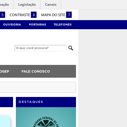
mação
Legislação
Canais
5
CONTRASTE
6
MAPA DO SITE
7
OUVIDORIA
PORTARIAS
TELEFONES
OGEP
FALE CONOSCO
DESTAQUES