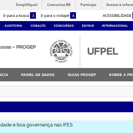
Simplifique!
Comunica BR
Participe
Acesso à infor
Ir para a busca
3
Ir para o rodapé
4
ACESSIBILIDADE
AUDITORIA
COBALTO
CONCURSOS
EDITAIS
INTERNACIONAL
essoas – PROGEP
NCIA
PAINEL DE DADOS
GUIAS PROGEP
SOBRE A PR
idade e boa governança nas IFES