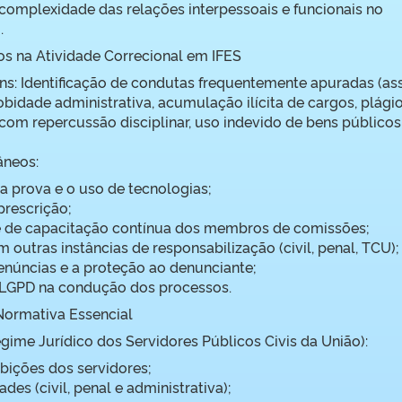
a complexidade das relações interpessoais e funcionais no
.
ios na Atividade Correcional em IFES
ns: Identificação de condutas frequentemente apuradas (as
obidade administrativa, acumulação ilícita de cargos, plágio
om repercussão disciplinar, uso indevido de bens públicos
âneos:
a prova e o uso de tecnologias;
prescrição;
 de capacitação contínua dos membros de comissões;
m outras instâncias de responsabilização (civil, penal, TCU);
enúncias e a proteção ao denunciante;
 LGPD na condução dos processos.
Normativa Essencial
egime Jurídico dos Servidores Públicos Civis da União):
bições dos servidores;
des (civil, penal e administrativa);