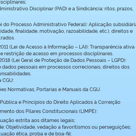
sciplinares;
inistrativo Disciplinar (PAD) e a Sindicância: ritos, prazos,
ei do Processo Administrativo Federal): Aplicação subsidiári
idade, finalidade, motivação, razoabilidade, etc.), direitos e
trados.
2011 (Lei de Acesso à Informação – LAI): Transparência ativa
o e restrição de acesso em processos disciplinares.
2018 (Lei Geral de Proteção de Dados Pessoais – LGPD):
 dados pessoais em processos correcionais, direitos dos
ponsabilidades.
a CGU:
ões Normativas, Portarias e Manuais da CGU.
 Pública e Princípios do Direito Aplicados à Correição
ento dos Pilares Constitucionais (LIMPE):
uação estrita aos ditames legais;
e: Objetividade, vedação a favoritismos ou perseguições;
uação ética, proba e de boa-fé;