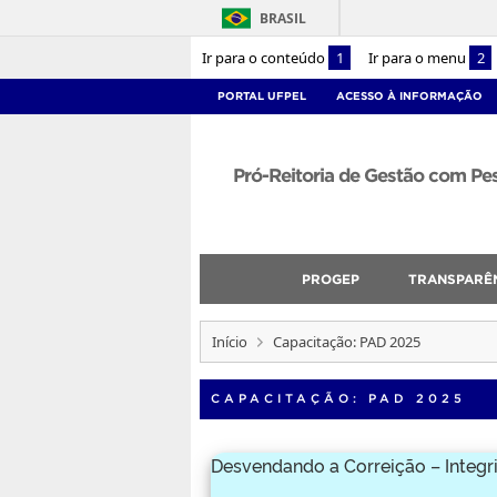
BRASIL
Ir para o conteúdo
1
Ir para o menu
2
PORTAL UFPEL
ACESSO À INFORMAÇÃO
Pró-Reitoria de Gestão com P
PROGEP
TRANSPARÊ
Início
Capacitação: PAD 2025
CAPACITAÇÃO: PAD 2025
Desvendando a Correição – Integr