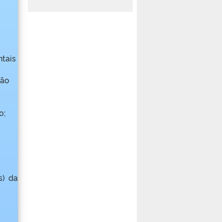
ntais
ção
o;
s) da