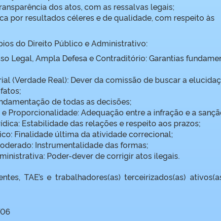
ransparência dos atos, com as ressalvas legais;
sca por resultados céleres e de qualidade, com respeito às
ios do Direito Público e Administrativo:
so Legal, Ampla Defesa e Contraditório: Garantias fundame
ial (Verdade Real): Dever da comissão de buscar a elucida
fatos;
ndamentação de todas as decisões;
 e Proporcionalidade: Adequação entre a infração e a sançã
dica: Estabilidade das relações e respeito aos prazos;
ico: Finalidade última da atividade correcional;
derado: Instrumentalidade das formas;
inistrativa: Poder-dever de corrigir atos ilegais.
entes, TAE’s e trabalhadores(as) terceirizados(as) ativos(a
/06