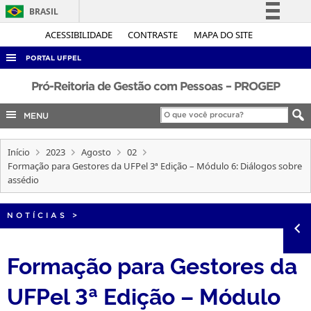
BRASIL
Simplifique!
ACESSIBILIDADE
CONTRASTE
MAPA DO SITE
Comunica BR
PORTAL UFPEL
Participe
ACESSO À INFORMAÇÃO
Pró-Reitoria de Gestão com Pessoas – PROGEP
Acesso à informação
AUDITORIA
MENU
Legislação
COBALTO
Canais
Início
2023
Agosto
02
CONCURSOS
Formação para Gestores da UFPel 3ª Edição – Módulo 6: Diálogos sobre
EDITAIS
assédio
INTERNACIONAL
NOTÍCIAS
>
OUVIDORIA
PORTARIAS
Formação para Gestores da
TELEFONES
UFPel 3ª Edição – Módulo