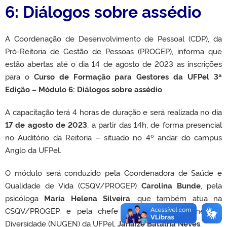
6: Diálogos sobre assédio
A Coordenação de Desenvolvimento de Pessoal (CDP), da
Pró-Reitoria de Gestão de Pessoas (PROGEP), informa que
estão abertas até o dia 14 de agosto de 2023 as inscrições
para o
Curso de Formação para Gestores da UFPel 3ª
Edição – Módulo 6: Diálogos sobre assédio
.
A capacitação terá 4 horas de duração e será realizada no dia
17 de agosto de 2023
, a partir das 14h, de forma presencial
no Auditório da Reitoria – situado no 4º andar do campus
Anglo da UFPel.
O módulo será conduzido pela Coordenadora de Saúde e
Qualidade de Vida (CSQV/PROGEP)
Carolina Bunde
, pela
psicóloga
Maria Helena Silveira
, que também atua na
CSQV/PROGEP, e pela chefe do Núcleo de Gênero e
Diversidade (NUGEN) da UFPel,
Janaize Batalha Neves
.