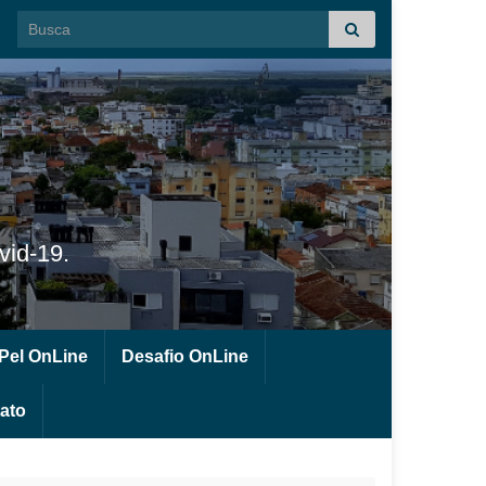
Search for:
id-19.
Pel OnLine
Desafio OnLine
ato