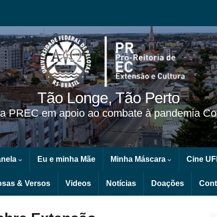
Tão Longe, Tão Perto
a PREC em apoio ao combate à pandemia Cov
anela
Eu e minha Mãe
Minha Máscara
Cine UF
osas & Versos
Videos
Notícias
Doações
Cont