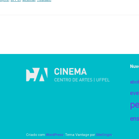
Nuv
abci
eve
pe
ens
Criado com
WordPress
. Tema Vantage por
SiteOrigin
.