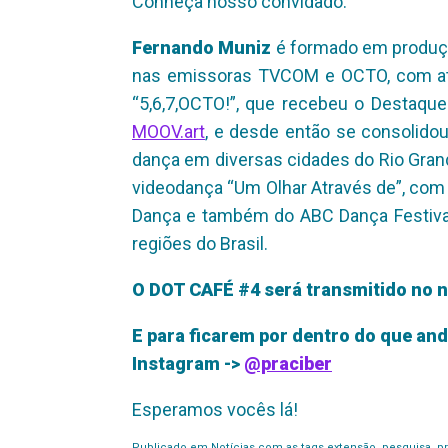
Conheça nosso convidado:
Fernando Muniz
é formado em produção
nas emissoras TVCOM e OCTO, com atua
“5,6,7,OCTO!”, que recebeu o Destaqu
MOOV.art
, e desde então se consolido
dança em diversas cidades do Rio Gran
videodança “Um Olhar Através de”, com 
Dança e também do ABC Dança Festival 
regiões do Brasil.
O DOT CAFÉ #4 será transmitido no n
E para ficarem por dentro do que a
Instagram ->
@praciber
Esperamos vocês lá!
Publicado em
Notícias
com as tags
extensão
,
pesquisa
,
p