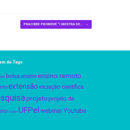
PRACIBER PROMOVE “I MOSTRA DE…
→
em de Tags
ensino remoto
bolsa
ensino
ber
extensão
iniciação científica
nto
squisa
projeto
projeto de
UFPel
webinar
Youtube
ino
UCPel