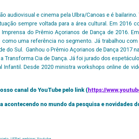
 audiovisual e cinema pela Ulbra/Canoas e é bailarino.
ção sempre voltada para a área cultural. Em 2016 con
e Imprensa do Prêmio Açorianos de Dança de 2016. Em
u como uma referência no segmento. Já trabalhou com
de do Sul. Ganhou o Prêmio Açorianos de Dança 2017 na 
a Transforma Cia de Dança. Já foi jurado dos espetácu
Infantil. Desde 2020 ministra workshops online de vi
osso canal do YouTube pelo link (
https://www.youtu
nda acontecendo no mundo da pesquisa e novidades 
rojeto
,
UFPel
,
webinar
,
Youtube
.