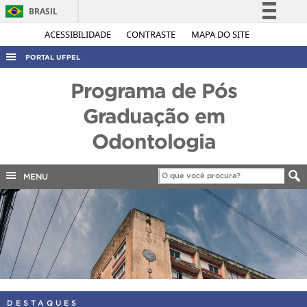
BRASIL
Simplifique!
ACESSIBILIDADE
CONTRASTE
MAPA DO SITE
Comunica BR
PORTAL UFPEL
Participe
ACESSO À INFORMAÇÃO
Programa de Pós
Acesso à informação
AUDITORIA
Graduação em
Legislação
COBALTO
Odontologia
Canais
CONCURSOS
EDITAIS
MENU
INTERNACIONAL
OUVIDORIA
PORTARIAS
TELEFONES
DESTAQUES