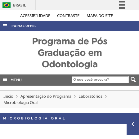
BRASIL
Simplifique!
ACESSIBILIDADE
CONTRASTE
MAPA DO SITE
Comunica BR
PORTAL UFPEL
Participe
ACESSO À INFORMAÇÃO
Programa de Pós
Acesso à informação
AUDITORIA
Graduação em
Legislação
COBALTO
Odontologia
Canais
CONCURSOS
EDITAIS
MENU
INTERNACIONAL
Início
Apresentação do Programa
Laboratórios
OUVIDORIA
Microbiologia Oral
PORTARIAS
MICROBIOLOGIA ORAL
TELEFONES