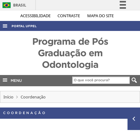
BRASIL
Simplifique!
ACESSIBILIDADE
CONTRASTE
MAPA DO SITE
Comunica BR
PORTAL UFPEL
Participe
ACESSO À INFORMAÇÃO
Programa de Pós
Acesso à informação
AUDITORIA
Graduação em
Legislação
COBALTO
Odontologia
Canais
CONCURSOS
EDITAIS
MENU
INTERNACIONAL
Início
Coordenação
OUVIDORIA
PORTARIAS
COORDENAÇÃO
TELEFONES