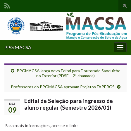
Alte
form
Search for:
de
pesq
PPG MACSA
Alter
nave
PPGMACSA lança novo Edital para Doutorado Sanduíche
no Exterior (PDSE – 2ª chamada)
Professores do PPGMACSA aprovam Projetos FAPERGS
Edital de Seleção para ingresso de
DEZ
aluno regular (Semestre 2026/01)
09
Para mais informações, acesse o link: