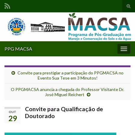
Alte
form
Search for:
de
pesq
PPG MACSA
Alter
nave
Convite para prestigiar a participação do PPGMACSA no
Evento Sua Tese em 3 Minutos!
O PPGMACSA anuncia a chegada do Professor Visitante Dr.
José Miguel Reichert
Convite para Qualificação de
OUT
Doutorado
29