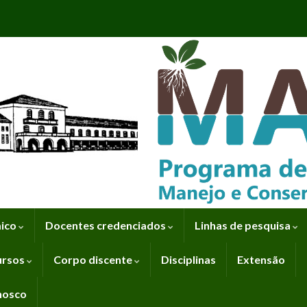
mico
Docentes credenciados
Linhas de pesquisa
ursos
Corpo discente
Disciplinas
Extensão
nosco