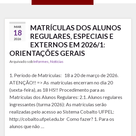
Compartilhe isso:
WhatsApp
X
Facebook
MATRÍCULAS DOS ALUNOS
MAR
18
REGULARES, ESPECIAIS E
2026
EXTERNOS EM 2026/1:
ORIENTAÇÕES GERAIS
Arquivado sob
Informes
,
Notícias
1. Período de Matrículas: 18 a 20 de março de 2026.
ATENÇÃO!! => As matrículas encerram no dia 20
(sexta-feira), as 18 HS!! Procedimento para as
Matrículas dos Alunos Regulares: 2.1. Alunos regulares
ingressantes (turma 2026): As matrículas serão
realizadas pelo acesso ao Sistema Cobalto UFPEL:
http://cobalto.ufpel.edu.br Como fazer? 1. Para os
alunos que não …