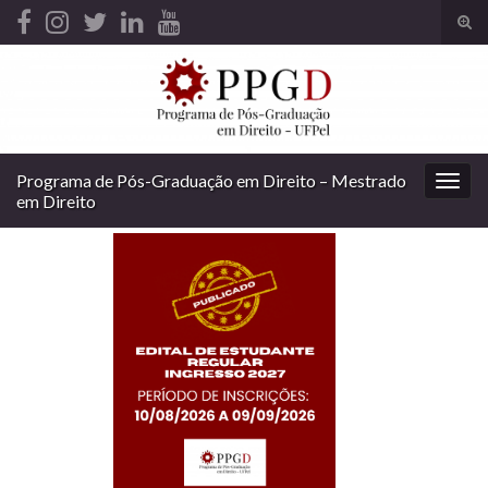
Alte
form
Search for:
de
pesq
Programa de Pós-Graduação em Direito – Mestrado
Alter
em Direito
nave