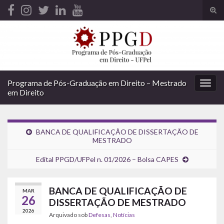
Alte
form
Search for:
de
pesq
Programa de Pós-Graduação em Direito – Mestrado
Alter
em Direito
nave
BANCA DE QUALIFICAÇÃO DE DISSERTAÇÃO DE
MESTRADO
Edital PPGD/UFPel n. 01/2026 – Bolsa CAPES
BANCA DE QUALIFICAÇÃO DE
MAR
26
DISSERTAÇÃO DE MESTRADO
2026
Arquivado sob
Defesas
,
Notícias