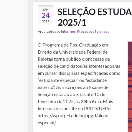
SELEÇÃO ESTUDA
JAN
24
2025/1
2025
Arquivado sob
Informes
,
Processos Seletivos
O Programa de Pós-Graduação em
Direito da Universidade Federal de
Pelotas torna público o processo de
seleção de candidatos/as interessados/as
em cursar disciplinas especificadas como
“estudante especial” ou “estudante
externo”. As inscrições ao Exame de
Seleção estarão abertas até 10 de
fevereiro de 2025, às 23h59min. Mais
informações no site do PPGD/UFPel:
https://wp.ufpel.edu.br/ppgd/aluno-
especial/