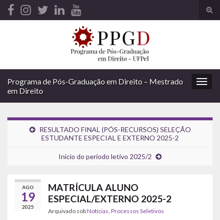
Alte
form
Search for:
de
pesq
Programa de Pós-Graduação em Direito – Mestrado
Alter
em Direito
nave
RESULTADO FINAL (PÓS-RECURSOS) SELEÇÃO
ESTUDANTE ESPECIAL E EXTERNO 2025-2
Início do período letivo 2025/2
MATRÍCULA ALUNO
AGO
19
ESPECIAL/EXTERNO 2025-2
2025
Arquivado sob
Notícias
,
Processos Seletivos