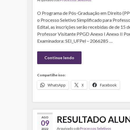
O Programa de Pós-Graduação em Direito (PPG
o Processo Seletivo Simplificado para Professo
Edital, as inscrições serão recebidas de de 15 d
Professor Visitante PPGD Anexo I Anexo II Po
Examinadora: SEI_UFPel – 2066285 …
Continue lendo
Compartilhe isso:
WhatsApp
X
Facebook
RESULTADO ALUN
AGO
09
Arquivado sob
Processos Seletivos
2022