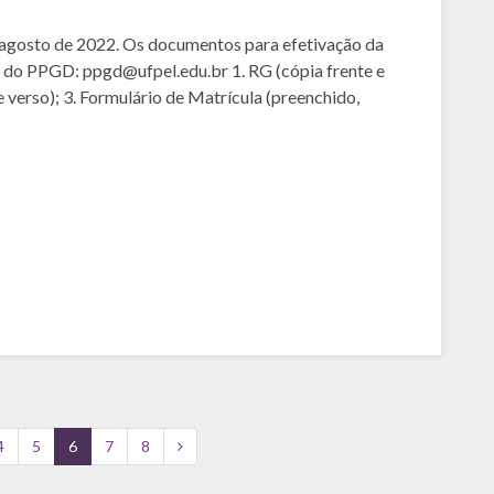
e agosto de 2022. Os documentos para efetivação da
a do PPGD: ppgd@ufpel.edu.br 1. RG (cópia frente e
 verso); 3. Formulário de Matrícula (preenchido,
4
5
6
7
8