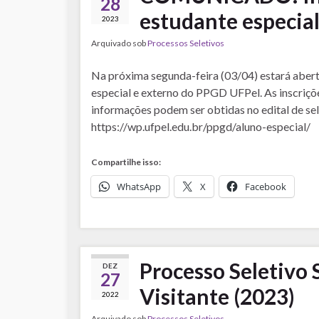
28
estudante especia
2023
Arquivado sob
Processos Seletivos
Na próxima segunda-feira (03/04) estará abert
especial e externo do PPGD UFPel. As inscriçõ
informações podem ser obtidas no edital de se
https://wp.ufpel.edu.br/ppgd/aluno-especial/
Compartilhe isso:
WhatsApp
X
Facebook
Processo Seletivo 
DEZ
27
Visitante (2023)
2022
Arquivado sob
Processos Seletivos