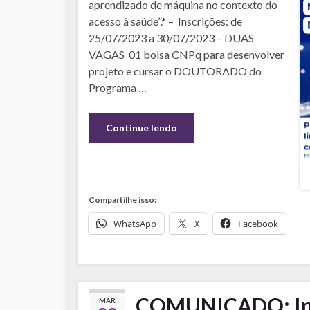
aprendizado de máquina no contexto do
acesso à saúde”.* – Inscrições: de
25/07/2023 a 30/07/2023 – DUAS
VAGAS 01 bolsa CNPq para desenvolver
projeto e cursar o DOUTORADO do
Programa …
Continue lendo
Compartilhe isso:
WhatsApp
X
Facebook
COMUNICADO: Insc
MAR