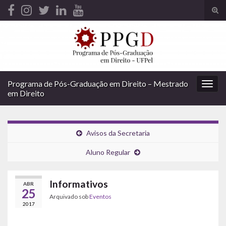
Alte
form
Search for:
de
pesq
Programa de Pós-Graduação em Direito – Mestrado
Alter
em Direito
nave
Avisos da Secretaria
Aluno Regular
Informativos
ABR
25
Arquivado sob
Eventos
2017