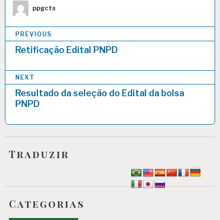
Author
ppgcts
Navegação
PREVIOUS
de
Retificação Edital PNPD
Post
NEXT
Resultado da seleção do Edital da bolsa
PNPD
Traduzir
Categorias