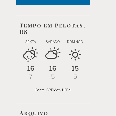
Tempo em Pelotas,
RS
SEXTA
SÁBADO
DOMINGO
16
16
15
7
5
5
Fonte: CPPMet / UFPel
Arquivo