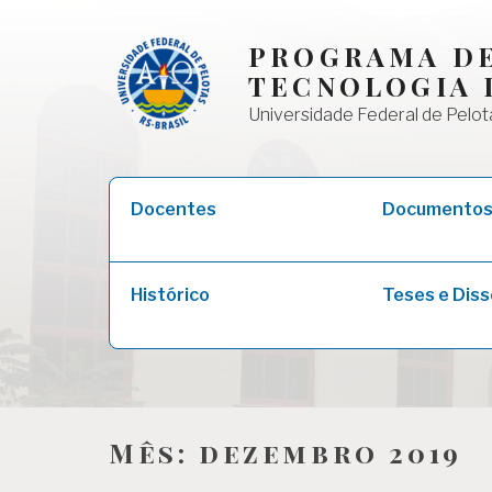
Skip
to
PROGRAMA DE
content
TECNOLOGIA 
Universidade Federal de Pelot
Pesquisar
Docentes
Documento
por:
Histórico
Teses e Dis
Mês:
dezembro 2019