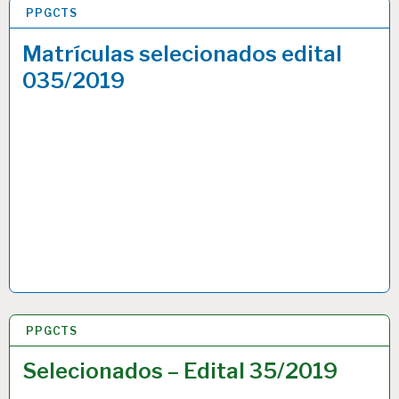
PPGCTS
18 ABR 2019
Matrículas selecionados edital
035/2019
PPGCTS
17 ABR 2019
Selecionados – Edital 35/2019