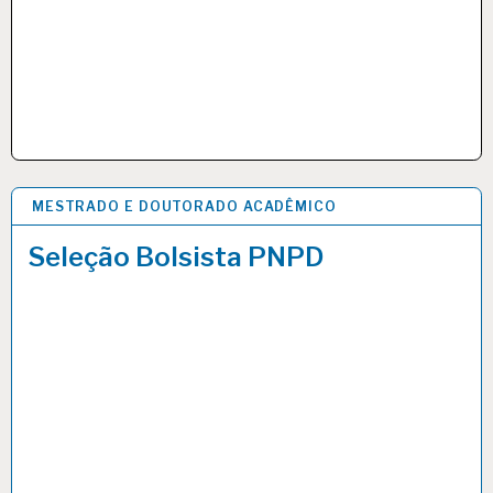
MESTRADO E DOUTORADO ACADÊMICO
9 MAR 2020
Seleção Bolsista PNPD