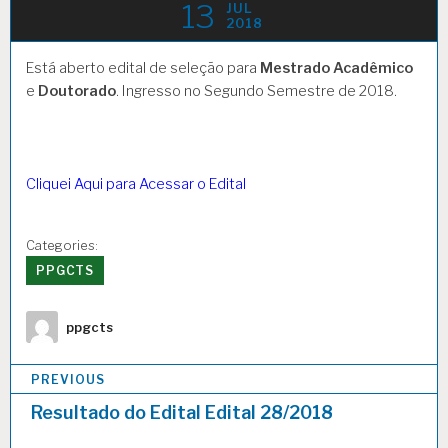
13
JUL
2018
Está aberto edital de seleção para
Mestrado Acadêmico
e
Doutorado
. Ingresso no Segundo Semestre de 2018.
Cliquei Aqui para Acessar o Edital
Categories:
PPGCTS
Author
ppgcts
Navegação
PREVIOUS
de
Resultado do Edital Edital 28/2018
Post