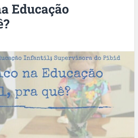
 na Educação
ê?