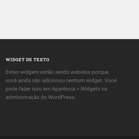
WIDGET DE TEXTO
Estes widgets estão sendo exibidos porque
você ainda não adicionou nenhum widget. Você
pode fazer isso em Aparência > Widgets na
administração do WordPress.