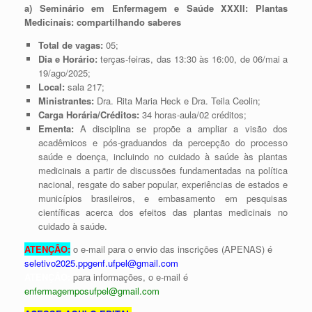
a) Seminário em Enfermagem e Saúde XXXII: Plantas
Medicinais: compartilhando saberes
Total de vagas:
05;
Dia e Horário:
terças-feiras, das 13:30 às 16:00, de 06/mai a
19/ago/2025;
Local:
sala 217;
Ministrantes:
Dra. Rita Maria Heck e Dra. Teila Ceolin;
Carga Horária/Créditos:
34 horas-aula/02 créditos;
Ementa:
A disciplina se propõe a ampliar a visão dos
acadêmicos e pós-graduandos da percepção do processo
saúde e doença, incluindo no cuidado à saúde às plantas
medicinais a partir de discussões fundamentadas na política
nacional, resgate do saber popular, experiências de estados e
municípios brasileiros, e embasamento em pesquisas
científicas acerca dos efeitos das plantas medicinais no
cuidado à saúde.
ATENÇÃO:
o e-mail para o envio das inscrições (APENAS) é
seletivo2025.ppgenf.ufpel@gmail.com
ATENÇÃO:
para informações, o e-mail é
enfermagemposufpel@gmail.com