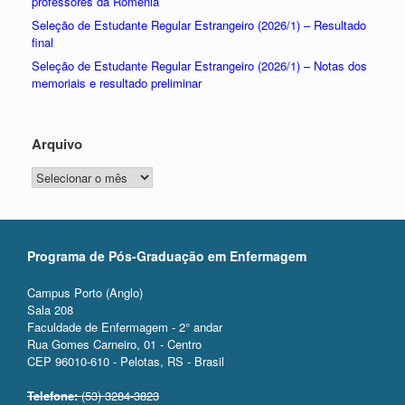
professores da Romênia
Seleção de Estudante Regular Estrangeiro (2026/1) – Resultado
final
Seleção de Estudante Regular Estrangeiro (2026/1) – Notas dos
memoriais e resultado preliminar
Arquivo
Arquivo
Programa de Pós-Graduação em Enfermagem
Campus Porto (Anglo)
Sala 208
Faculdade de Enfermagem - 2° andar
Rua Gomes Carneiro, 01 - Centro
CEP 96010-610 - Pelotas, RS - Brasil
Telefone:
(53) 3284-3823