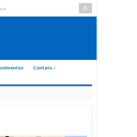
ch for:
poimentos
Contato