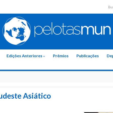
Sear
Edições Anteriores
Prêmios
Publicações
De
udeste Asiático