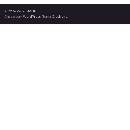
© 2026 PelotasMUN.
Criado com
WordPress
. Tema
Graphene
.