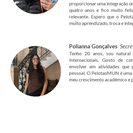
proporcionar uma integração ún
quatro anos e fico muito fel
relevante. Espero que o Pel
muito aprendizado, troca e inte
Polianna Gonçalves
Secre
Tenho 20 anos, sou natural
Internacionais. Gosto de co
envolver em atividades que
pessoal. O PelotasMUN é uma e
meu crescimento acadêmico e p