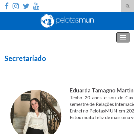
Alte
form
Search for:
de
pesq
PelotasMUN
Alter
nave
Secretariado
Eduarda Tamagno Marti
Tenho 20 anos e sou de Caxi
semestre de Relações Internaci
Entrei no PelotasMUN em 2024,
Estou muito feliz de mais uma v