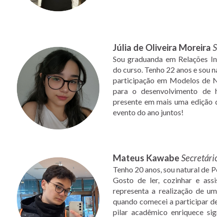
Júlia de Oliveira Moreira
S
Sou graduanda em Relações Int
do curso. Tenho 22 anos e sou n
participação em Modelos de 
para o desenvolvimento de ha
presente em mais uma edição 
evento do ano juntos!
Mateus Kawabe
Secretár
Tenho 20 anos, sou natural de P
Gosto de ler, cozinhar e ass
representa a realização de u
quando comecei a participar d
pilar acadêmico enriquece si