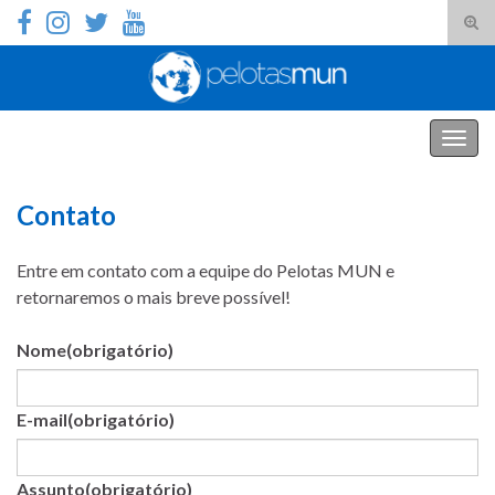
Alte
form
Search for:
de
pesq
PelotasMUN
Alter
nave
Contato
Entre em contato com a equipe do Pelotas MUN e
retornaremos o mais breve possível!
Nome
(obrigatório)
E-mail
(obrigatório)
Assunto
(obrigatório)