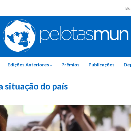
Sear
Edições Anteriores
Prêmios
Publicações
De
a situação do país