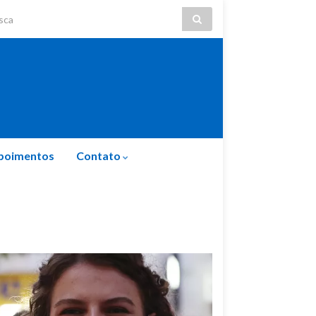
ch for:
poimentos
Contato