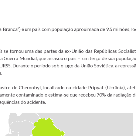
a Branca”) é um país com população aproximada de 9.5 milhões, loc
ís se tornou uma das partes da ex-União das Repúblicas Socialis
a Guerra Mundial, que arrasou o país – um terço de sua população
URSS. Durante o período sob o jugo da União Soviética, a repress
s.
stre de Chernobyl, localizado na cidade Pripyat (Ucrânia), afet
ltamente contaminado e estima-s
e que recebeu 70% da radiação da
equências do acidente.