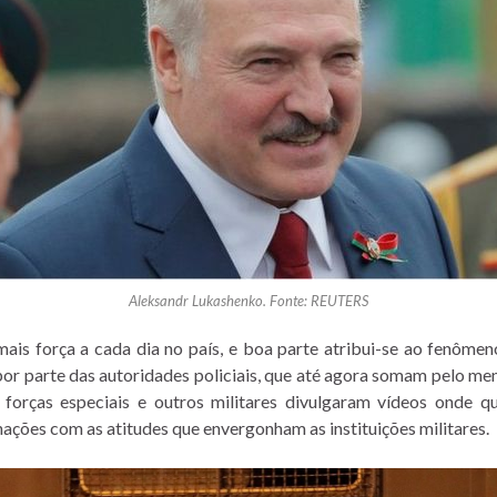
Aleksandr Lukashenko. Fonte: REUTERS
is força a cada dia no país, e boa parte atribui-se ao fenômeno
or parte das autoridades policiais, que até agora somam pelo me
 forças especiais e outros militares divulgaram vídeos onde 
nações com as atitudes que envergonham as instituições militares.