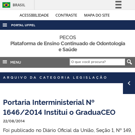
BRASIL
Simplifique!
ACESSIBILIDADE
CONTRASTE
MAPA DO SITE
Comunica BR
PORTAL UFPEL
Participe
ACESSO À INFORMAÇÃO
PECOS
Acesso à informação
Plataforma de Ensino Continuado de Odontologia
AUDITORIA
e Saúde
Legislação
COBALTO
Canais
MENU
CONCURSOS
EDITAIS
ARQUIVO DA CATEGORIA LEGISLAÇÃO
INTERNACIONAL
OUVIDORIA
Portaria Interministerial Nº
PORTARIAS
1646/2014 Institui o GraduaCEO
TELEFONES
22/08/2014
Foi publicado no Diário Oficial da União, Seção 1, Nº 149,