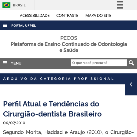
BRASIL
Simplifique!
ACESSIBILIDADE
CONTRASTE
MAPA DO SITE
Comunica BR
PORTAL UFPEL
Participe
ACESSO À INFORMAÇÃO
PECOS
Acesso à informação
Plataforma de Ensino Continuado de Odontologia
AUDITORIA
e Saúde
Legislação
COBALTO
Canais
MENU
CONCURSOS
EDITAIS
ARQUIVO DA CATEGORIA PROFISSIONAL
INTERNACIONAL
OUVIDORIA
Perfil Atual e Tendências do
PORTARIAS
Cirurgião-dentista Brasileiro
TELEFONES
06/07/2010
Segundo Morita, Haddad e Araujo (2010), o Cirurgião-