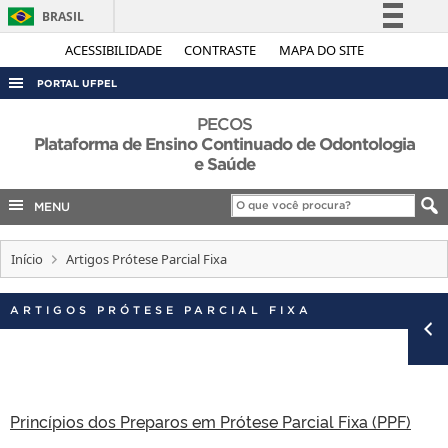
BRASIL
Simplifique!
ACESSIBILIDADE
CONTRASTE
MAPA DO SITE
Comunica BR
PORTAL UFPEL
Participe
ACESSO À INFORMAÇÃO
PECOS
Acesso à informação
Plataforma de Ensino Continuado de Odontologia
AUDITORIA
e Saúde
Legislação
COBALTO
Canais
MENU
CONCURSOS
EDITAIS
Início
Artigos Prótese Parcial Fixa
INTERNACIONAL
ARTIGOS PRÓTESE PARCIAL FIXA
OUVIDORIA
PORTARIAS
TELEFONES
Princípios dos Preparos em Prótese Parcial Fixa (PPF)