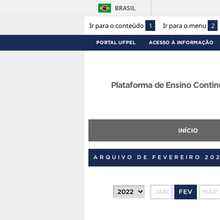
BRASIL
Ir para o conteúdo
1
Ir para o menu
2
PORTAL UFPEL
ACESSO À INFORMAÇÃO
Plataforma de Ensino Contin
INÍCIO
ARQUIVO DE FEVEREIRO 20
JAN
FEV
MAR