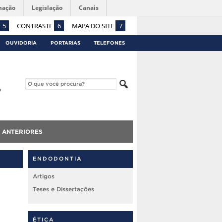
mação
Legislação
Canais
5
CONTRASTE
6
MAPA DO SITE
7
OUVIDORIA
PORTARIAS
TELEFONES
 ANTERIORES
ENDODONTIA
Artigos
Teses e Dissertações
ÉTICA