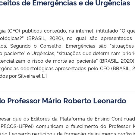
ceitos de Emergências e de Urgências
a (CFO) publicou conteúdo, na internet, intitulado “O qu
ológicas?” (BRASIL, 2020), no qual são apresentados
los. Segundo o Conselho, Emergências são “situaçõe
o paciente” e Urgências, “situações que determinam prior
encializam o risco de morte ao paciente” (BRASIL, 2020).
rgências odontológicas apresentados pelo CFO (BRASIL, 
s por Silveira et […]
do Professor Mário Roberto Leonardo
sar que os Editores da Plataforma de Ensino Continua
(PECOS-UFPel) comunicam o falecimento do Professor 
rio Leonardo participou da formação de inúmeros profissi