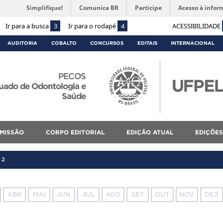
Simplifique!
Comunica BR
Participe
Acesso à infor
Ir para a busca
3
Ir para o rodapé
4
ACESSIBILIDADE
AUDITORIA
COBALTO
CONCURSOS
EDITAIS
INTERNACIONAL
PECOS
uado de Odontologia e
Saúde
MISSÃO
CORPO EDITORIAL
EDIÇÃO ATUAL
EDIÇÕES
22
ABR
MAI
JUN
JUL
AGO
SET
OUT
NOV
DEZ