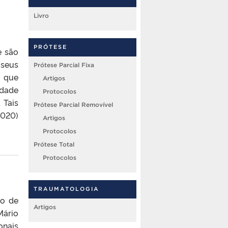
Livro
PRÓTESE
e são
 seus
Prótese Parcial Fixa
s que
Artigos
idade
Protocolos
 Tais
Prótese Parcial Removível
2020)
Artigos
Protocolos
Prótese Total
Protocolos
TRAUMATOLOGIA
do de
Artigos
Mário
onais