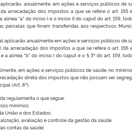
l aplicarão, anualmente, em ações e serviços públicos de s
 da arrecadação dos impostos a que se refere o art. 155 
 alínea “a” do inciso I e o inciso II do caput do art. 159, to
as parcelas que forem transferidas aos respectivos Munic
eral aplicarão anualmente em ações e serviços públicos de s
) da arrecadação dos impostos a que se refere o art. 156 
e a alínea “b” do inciso I do caput e o § 3º do art. 159, tod
nualmente, em ações e serviços públicos de saúde, no mínimo
arrecadação direta dos impostos que não possam ser segre
pal (Art. 8º).
nda regulamenta o que segue:
rsos mínimos;
a União e dos Estados;
iscalização, avaliação e controle da gestão da saúde;
das contas da saúde;