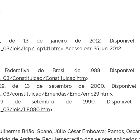
;
1, de 13 de janeiro de 2012. Disponível
il_03/leis/lcp/Lcp141.htm
>. Acesso em: 25 jun. 2012.
a Federativa do Brasil de 1988. Disponível
il_03/Constituicao/Constituicao.htm
>.
 29, de 13 de setembro de 2000. Disponível
ivil_03/constituicao/Emendas/Emc/emc29.htm
>.
 de setembro de 1990. Disponível 
il_03/leis/L8080.htm
>.
uilherme Brião; Spanó, Júlio César Emboava; Ramos, Oscar
rício de Andrade. Regulamentação dos valores aplicados 