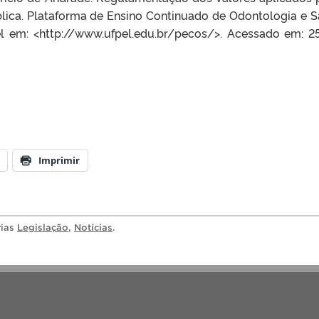
lica. Plataforma de Ensino Continuado de Odontologia e 
el em: <http://www.ufpel.edu.br/pecos/>. Acessado em: 25
Imprimir
rias
Legislação
,
Notícias
.