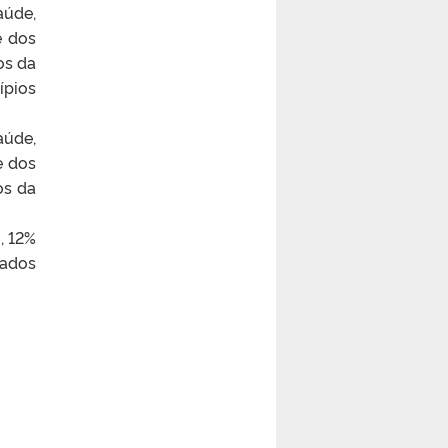
aúde,
e dos
dos da
ípios
aúde,
e dos
os da
, 12%
gados