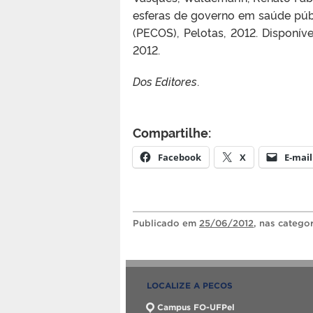
esferas de governo em saúde púb
(PECOS), Pelotas, 2012. Disponív
2012.
Dos Editores
.
Compartilhe:
Facebook
X
E-mail
Publicado
em
25/06/2012
, nas catego
LOCALIZE A PECOS
Campus FO-UFPel