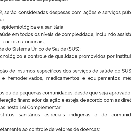
12, serão consideradas despesas com ações e serviços púb
ue:
 epidemiológica e a sanitária;
 saúde em todos os níveis de complexidade, incluindo assist
iências nutricionais;
de do Sistema Único de Saúde (SUS);
ecnológico e controle de qualidade promovidos por institu
ição de insumos específicos dos serviços de saúde do SUS,
e e hemoderivados, medicamentos e equipamentos méd
ios ou de pequenas comunidades, desde que seja aprovado
ração financiador da ação e esteja de acordo com as diret
tas nesta Lei Complementar;
tritos sanitários especiais indígenas e de comunid
retamente ao controle de vetores de doenças;