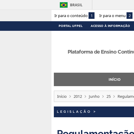
BRASIL
Ir para o conteúdo
1
Ir para o menu
2
PORTAL UFPEL
ACESSO À INFORMAÇÃO
Plataforma de Ensino Contin
INÍCIO
Início
2012
Junho
25
Regulame
LEGISLAÇÃO
>
Regulamentação 