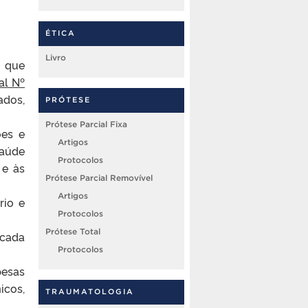
ÉTICA
Livro
, que
al Nº
ados,
PRÓTESE
Prótese Parcial Fixa
ões e
Artigos
saúde
Protocolos
 e às
Prótese Parcial Removível
Artigos
rio e
Protocolos
Prótese Total
 cada
Protocolos
pesas
icos,
TRAUMATOLOGIA