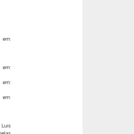
 em:
 em:
 em:
em:
 Luis
pelas