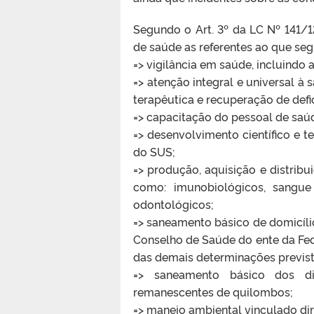
Segundo o Art. 3º da LC Nº 141/
de saúde as referentes ao que seg
=> vigilância em saúde, incluindo a
=> atenção integral e universal à
terapêutica e recuperação de defic
=> capacitação do pessoal de saú
=> desenvolvimento científico e t
do SUS;
=> produção, aquisição e distribu
como: imunobiológicos, sangu
odontológicos;
=> saneamento básico de domicíl
Conselho de Saúde do ente da Fede
das demais determinações previs
=> saneamento básico dos dis
remanescentes de quilombos;
=> manejo ambiental vinculado di