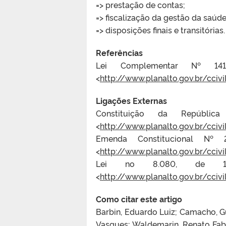
=> prestação de contas;
=> fiscalização da gestão da saúde
=> disposições finais e transitórias.
Referências
Lei Complementar Nº 14
<
http://www.planalto.gov.br/cciv
Ligações Externas
Constituição da Repúblic
<
http://www.planalto.gov.br/cciv
Emenda Constitucional Nº
<
http://www.planalto.gov.br/cc
Lei no 8.080, de 19
<
http://www.planalto.gov.br/cciv
Como citar este artigo
Barbin, Eduardo Luiz; Camacho, G
Vasques; Waldemarin, Renato Fab