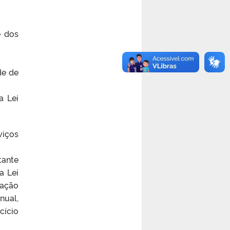
e dos
de de
a Lei
viços
ante
a Lei
iação
nual,
cício