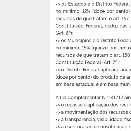
=> os Estados e o Distrito Federa
no mínimo, 12% (doze por cento)
recursos de que tratam o art. 157, a
Constituição Federal, deduzidas 
(Art. 6º);
=> os Municípios e o Distrito Fed
no mínimo, 15% (quinze por cento
recursos de que tratam o art. 158 
Constituição Federal (Art. 7º);
=> o Distrito Federal aplicará, a
(doze por cento) do produto da 
em base estadual e em base munici
A Lei Complementar Nº 141/12 ai
=> o repasse e aplicação dos recu
=> a movimentação dos recursos d
=> a transparência, visibilidade, f
=> a escrituração e consolidação 