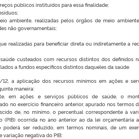
reços públicos instituídos para essa finalidade;
esíduos;
eio ambiente, realizadas pelos órgãos de meio ambient
des não governamentais;
que realizadas para beneficiar direta ou indiretamente a re
 saúde custeados com recursos distintos dos definidos n
ados a fundos específicos distintos daqueles da saúde.
/12, a aplicação dos recursos mínimos em ações e ser
guinte maneira:
nte, em ações e serviços públicos de saúde, o mont
o no exercício financeiro anterior, apurado nos termos d
cido de, no mínimo, o percentual correspondente à var
 (PIB) ocorrida no ano anterior ao da lei orçamentária a
o poderá ser reduzido, em termos nominais, de um exer
e variação negativa do PIB;