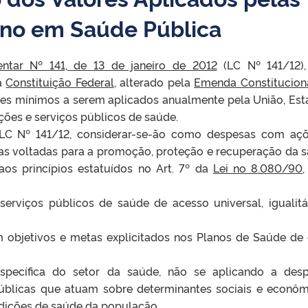
rno em Saúde Pública
ntar Nº 141, de 13 de janeiro de 2012
(LC Nº 141/12)
da
Constituição Federal
, alterado pela
Emenda Constitucion
ores mínimos a serem aplicados anualmente pela União, Est
ações e serviços públicos de saúde.
LC Nº 141/12, considerar-se-ão como despesas com aç
las voltadas para a promoção, proteção e recuperação da 
os princípios estatuídos no Art. 7º da
Lei no 8.080/90
,
serviços públicos de saúde de acesso universal, igualitá
 objetivos e metas explicitados nos Planos de Saúde de
específica do setor da saúde, não se aplicando a des
 públicas que atuam sobre determinantes sociais e econôm
ndições de saúde da população.