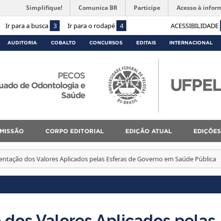
Simplifique!
Comunica BR
Participe
Acesso à infor
Ir para a busca
3
Ir para o rodapé
4
ACESSIBILIDADE
AUDITORIA
COBALTO
CONCURSOS
EDITAIS
INTERNACIONAL
PECOS
uado de Odontologia e
Saúde
MISSÃO
CORPO EDITORIAL
EDIÇÃO ATUAL
EDIÇÕES
ntação dos Valores Aplicados pelas Esferas de Governo em Saúde Pública
dos Valores Aplicados pelas