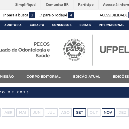
Simplifique!
Comunica BR
Participe
Acesso à infor
Ir para a busca
3
Ir para o rodapé
4
ACESSIBILIDADE
AUDITORIA
COBALTO
CONCURSOS
EDITAIS
INTERNACIONAL
PECOS
uado de Odontologia e
Saúde
MISSÃO
CORPO EDITORIAL
EDIÇÃO ATUAL
EDIÇÕES
RO DE 2023
ABR
MAI
JUN
JUL
AGO
SET
OUT
NOV
DEZ