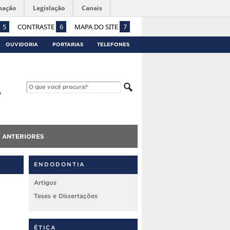
mação
Legislação
Canais
5
CONTRASTE
6
MAPA DO SITE
7
OUVIDORIA
PORTARIAS
TELEFONES
 ANTERIORES
ENDODONTIA
Artigos
Teses e Dissertações
ÉTICA