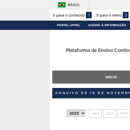
BRASIL
Ir para o conteúdo
1
Ir para o menu
2
PORTAL UFPEL
ACESSO À INFORMAÇÃO
Plataforma de Ensino Contin
INÍCIO
ARQUIVO DE 10 DE NOVEMB
JAN
FEV
MAR